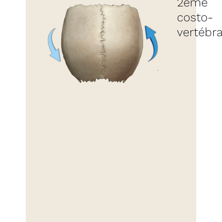
2ème
costo-
vertébra