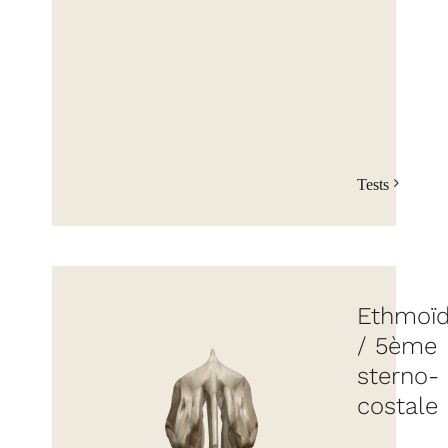
Tests
Ethmoï
/ 5ème
sterno-
costale