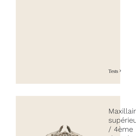
Tests
Maxillai
supérie
/ 4ème