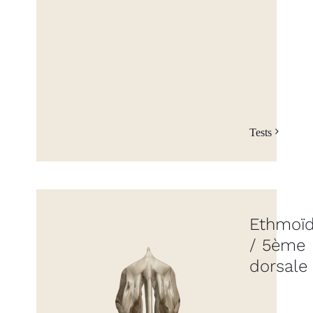
Tests
Ethmoï
/ 5ème
dorsale