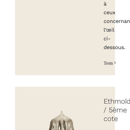
à
ceux
concernan
l’œil
ci-
dessous.
Tests
Ethmoï
/ 5ème
cote