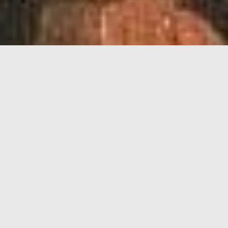
Règlement
intérieur
de
Teutaros