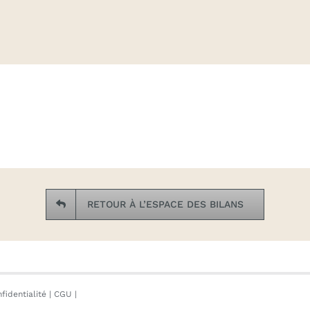
RETOUR À L’ESPACE DES BILANS
fidentialité
|
CGU
|