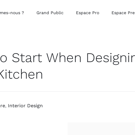
mes-nous ?
Grand Public
Espace Pro
Espace Pre
o Start When Designi
Kitchen
ure
,
Interior Design