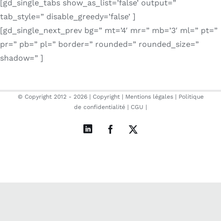
[gd_single_tabs show_as_list=’false’ output=”
tab_style=” disable_greedy=’false’ ]
[gd_single_next_prev bg=” mt=’4′ mr=” mb=’3′ ml=” pt=”
pr=” pb=” pl=” border=” rounded=” rounded_size=”
shadow=” ]
© Copyright 2012 -
2026 |
Copyright
|
Mentions légales
|
Politique
de confidentialité
|
CGU
|