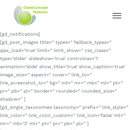
[gd_notifications]
[gd_post_images title=” types=” fallback_types=”
ajax_load=’true’ limit=” limit_show=” css_class=”
type=’slider’ slideshow=’true’ controlnav=’1′
animation=’slide’ show_title=’true’ show_caption=’true’
image_size=” aspect=” cover=” link_to=”
link_screenshot_to=” bg=” mt=” mr=” mb=” ml=” pt=”
pr=” pb=” pl=” border=” rounded=” rounded_size=”
shadow=” ]
[gd_single_taxonomies taxonomy=” prefix=” link_style=”
link_color=” link_color_custom=” link_icon=’false’ mt=”
mr=” mb=’2′ ml=” pt=” pr=” pb=” pl=” ]