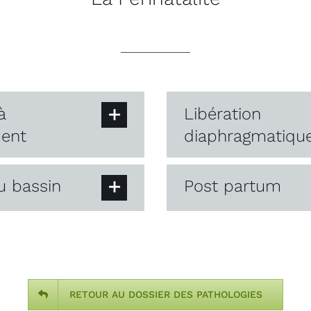
à
Libération
ent
diaphragmatiqu
u bassin
Post partum
RETOUR AU DOSSIER DES PATHOLOGIES