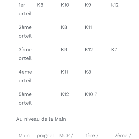
1er
K8
K10
K9
k12
orteil
2ème
K8
K11
orteil
3ème
K9
K12
K7
orteil
4ème
K11
K8
orteil
5ème
K12
K10 ?
orteil
Au niveau de la Main
Main
poignet
MCP /
1ère /
2ème /